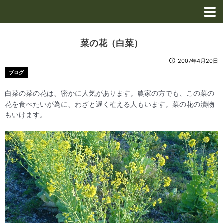
内
容
を
ス
菜の花（白菜）
キ
ッ
2007年4月20日
プ
ブログ
白菜の菜の花は、密かに人気があります。農家の方でも、この菜の
花を食べたいが為に、わざと遅く植える人もいます。菜の花の漬物
もいけます。