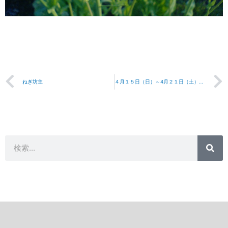
Prev
ねぎ坊主
４月１５日（日）～4月２１日（土） 作業日誌
検
検
索
索