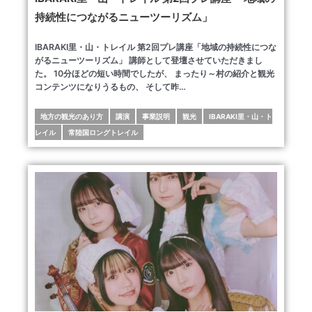
持続性につながるニューツーリズム」
IBARAKI里・山・トレイル 第2回プレ講座「地域の持続性につな
がるニューツーリズム」 講師として登壇させていただきまし
た。 10分ほどの短い時間でしたが、 まったり～村の紹介と観光
コンテンツになりうるもの、 そして昨…
地方の観光のあり方
講演
事業説明
観光
IBARAKI里・山・ト
レイル
常陸国ロングトレイル