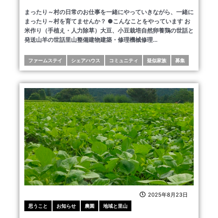
まったり～村の日常のお仕事を一緒にやっていきながら、一緒に
まったり～村を育てませんか？ ●こんなことをやっています お
米作り（手植え・人力除草）大豆、小豆栽培自然卵養鶏の世話と
発送山羊の世話里山整備建物建築・修理機械修理…
ファームステイ
シェアハウス
コミュニティ
疑似家族
募集
2025年8月23日
思うこと
お知らせ
農園
地域と里山