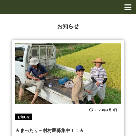
内
容
を
ス
お知らせ
キ
ッ
ペ
ペ
プ
ー
ー
ジ
ジ
2023年4月9日
お知らせ
★まったり～村村民募集中！！★