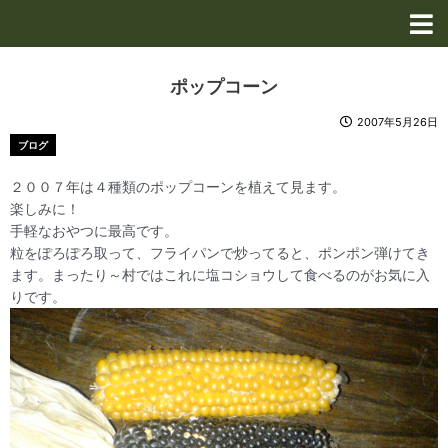
内
容
を
ス
ポップコーン
キ
ッ
2007年5月26日
プ
ブログ
２００７年は４種類のポップコーンを植えて見ます。
楽しみに！
手軽なおやつに最高です。
粒をぽろぽろ取って、フライパンで炒ってると、ポンポン弾けてき
ます。まったり～村ではこれに塩コショウして食べるのがお気に入
りです。