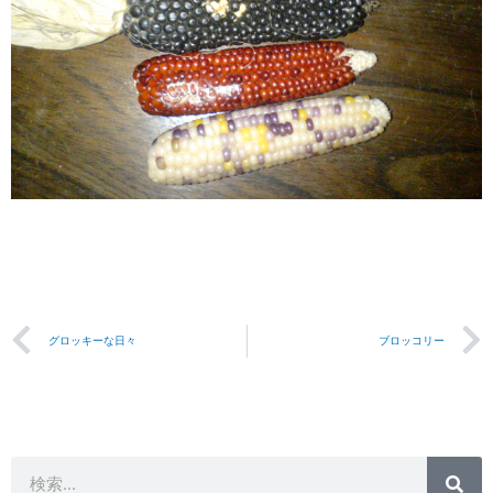
Prev
グロッキーな日々
ブロッコリー
検
検
索
索