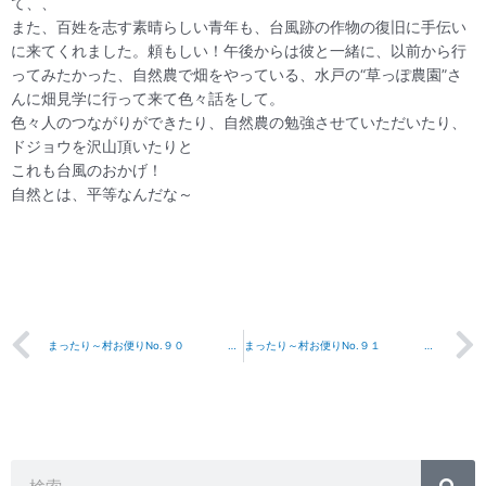
て、、
また、百姓を志す素晴らしい青年も、台風跡の作物の復旧に手伝い
に来てくれました。頼もしい！午後からは彼と一緒に、以前から行
ってみたかった、自然農で畑をやっている、水戸の“草っぽ農園”さ
んに畑見学に行って来て色々話をして。
色々人のつながりができたり、自然農の勉強させていただいたり、
ドジョウを沢山頂いたりと
これも台風のおかげ！
自然とは、平等なんだな～
Prev
まったり～村お便りNo.９０ 2007年８月３１日
まったり～村お便りNo.９１ 2007年９月４日
検
検
索