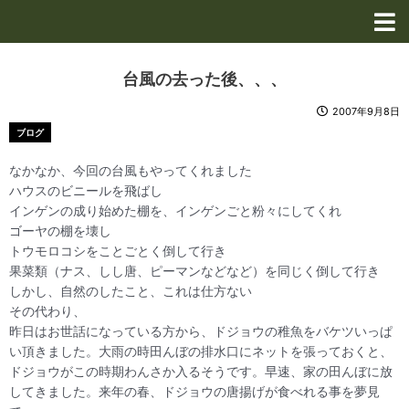
内
容
を
ス
台風の去った後、、、
キ
ッ
2007年9月8日
プ
ブログ
なかなか、今回の台風もやってくれました
ハウスのビニールを飛ばし
インゲンの成り始めた棚を、インゲンごと粉々にしてくれ
ゴーヤの棚を壊し
トウモロコシをことごとく倒して行き
果菜類（ナス、しし唐、ピーマンなどなど）を同じく倒して行き
しかし、自然のしたこと、これは仕方ない
その代わり、
昨日はお世話になっている方から、ドジョウの稚魚をバケツいっぱ
い頂きました。大雨の時田んぼの排水口にネットを張っておくと、
ドジョウがこの時期わんさか入るそうです。早速、家の田んぼに放
してきました。来年の春、ドジョウの唐揚げが食べれる事を夢見