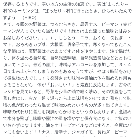
保存するようです。寒い地方の生活の知恵です。実は“まったり～
村”のネーミングは、“ばったり～村”に行ったとき、ひらめいたんで
すよう （HIRO）
さて、今回のお野菜は、つるむらさき、黒秀ナス、ピーマン（赤ピ
ーマンが入っていたら当たりです！緑とはまた違った酸味と甘みを
お楽しみください。。。）、ししとう、ニラ、おくら、長ねぎ、ト
マト、おろぬきカブ菜、大根葉、唐辛子です。寒くなってきたこん
な季節には、夏野菜はそのままですと体を冷やします。油で揚げた
り、体を温める自然塩、自然醸造味噌、自然醸造醤油などとともに
頂いて下さい。最近の醤油、味噌はアルコールを添加して、３～４
日で出来上がってしまうものもあるそうですが、やはり時間をかけ
て微生物の力でじっくり発酵させた味噌や醤油は体を温める作用も
さることながら、体が「おいしい！」と素直に反応します。古今の
レシピを見ていると、野菜を少量の油で軽く炒め、その後蓋をして
蒸し煮にし、火が一通り通ったら上に味噌をのせてまた蓋をして味
噌の色が変わったら混ぜて味噌炒めというものが多く出てきます。
味噌の代わりに醤油を鍋肌からかけるというのもあります。煮詰め
て水分を飛ばし味噌や醤油の量を増やすと保存食になり、ご飯のい
いおかずになります。油をオリーブオイルなどにすると、今度はパ
ンにも合います！！ナス、唐辛子、ジャガイモ、長ねぎ、ピーマ