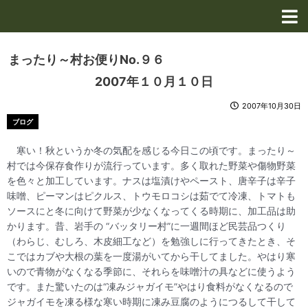
内
容
を
ス
まったり～村お便りNo.９６
キ
2007年１０月１０日
ッ
プ
2007年10月30日
ブログ
寒い！秋というか冬の気配を感じる今日この頃です。まったり～
村では今保存食作りが流行っています。多く取れた野菜や傷物野菜
を色々と加工しています。ナスは塩漬けやペースト、唐辛子は辛子
味噌、ピーマンはピクルス、トウモロコシは茹でて冷凍、トマトも
ソースにと冬に向けて野菜が少なくなってくる時期に、加工品は助
かります。昔、岩手の “バッタリー村”に一週間ほど民芸品つくり
（わらじ、むしろ、木皮細工など）を勉強しに行ってきたとき、そ
こではカブや大根の葉を一度湯がいてから干してました。やはり寒
いので青物がなくなる季節に、それらを味噌汁の具などに使うよう
です。また驚いたのは“凍みジャガイモ”やはり食料がなくなるので
ジャガイモを凍る様な寒い時期に凍み豆腐のようにつるして干して