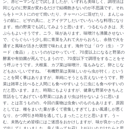
ン、赤ピーマンなどで試しましたが、いずれも美味しく、調理法は
同じなのに野菜が変わるだけで結構飽きないのが不思議です。それ
らをトーストにのせて焼いたり、チャーハンに混ぜたり、まんじゅ
うの餡に、ピザの具に、とアイデアしだいでいろいろな料理になり
ます。他の野菜でも試してみようと思います。つるむらさきは、天
ぷらもよいそうです。ニラ、味があります。味噌汁も沸騰させない
で、ぐらぐらいう少し前に青菜を入れて火からおろし、余熱で火を
通すと風味が活きた状態で味わえます。海外では「ロウ（生）・フ
ード（食品）」というのがはやっていて、70度以上になると野菜の
酵素や有効菌が死んでしまうので、70度以下で調理をすることをそ
う呼ぶそうです。大根葉、カブ菜は味噌汁、塩もみなど。卵とじな
どもおいしいですね。「有機野菜は美味しいから虫が付く」という
ことを聞く事はありますが、単純にそうとも言えないそうです。野
菜は雑草と比べると人間にも食べやすいように虫にも食べやすいの
だと思います。また、時期にもよりますが、健康な野菜やきちんと
世話をしてあげている野菜にはあまり虫は付かないように思いま
す。とは言うものの、今回の葉物は虫食いのものもあります。原因
としては、種をまいた量が多くて密集しすぎてしまい風通しが悪く
なり、かつ間引き時期を逃してしまったことだと思います。う～
む、未熟なため皆様にはご迷惑をおかけしますが、味が良かったの
で出してしまいました。良く洗ってお召し上がりいただけたらと思