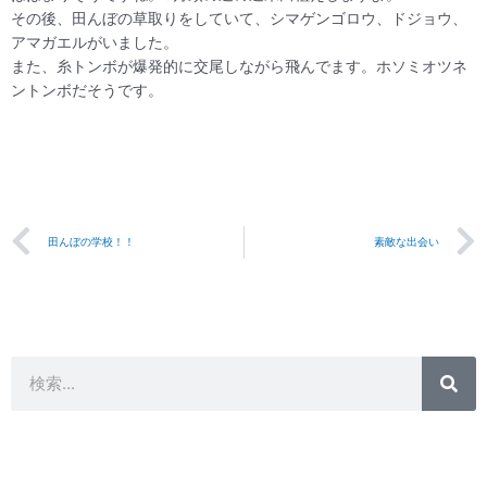
その後、田んぼの草取りをしていて、シマゲンゴロウ、ドジョウ、
アマガエルがいました。
また、糸トンボが爆発的に交尾しながら飛んでます。ホソミオツネ
ントンボだそうです。
Prev
田んぼの学校！！
素敵な出会い
検
検
索
索