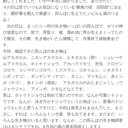
動してくれました、いやー本当に助かりました、ありがたい。
その日は皆でいつもお世話になっている“農家の宿 沼田邸”に泊ま
り、囲炉裏を囲んで酒盛り、田んぼに生えてたノビルも酒のつま
み！
次の日は、まったり～村の生き物いっぱいの田んぼで、セリが伸
び放題なので、皆で、草取り、後、溜め池に草が生えまくってたの
で撤去、その際、生き物がいたら捕獲して、作業終了後観察会で
す。
今回、確認できた田んぼの生き物は
山アカガエル、ニホンアカガエル、ヒキガエル（卵）、シュレーゲ
ルアマガエル、ホトケドジョウ、アカハライモリ、牙虫、クロゲン
ゴロウ、コシマゲンゴロウ、ミズスマシ、コオイムシ、シオカラト
ンボ（ヤゴ）、ギンヤンマ（ヤゴ）、タニシ、マツモムシ、糸トン
ボ（ヤゴ）、糸トンボ（成虫）、アカガエルのおたまじゃくし（ウ
ジャウジャ）、アメンボ、クモなどなどです。
実は、ホトケドジョウは初めて見たのですが、なんか可愛いドジョ
ウです。なんか、泳ぎ方がドジョウというか魚ぽっい。普通のドジ
ョウもいたと思うんですけど、今回は発見されませんでした。もう
少し、すれば、いろんなトンボ達、蛍も出てきます。まだまだ、い
ろんな生き物がいると思います。なんか、この田んぼの生き物調査
ははまりそうですね。6月頭の週の週末田植えしますよ。