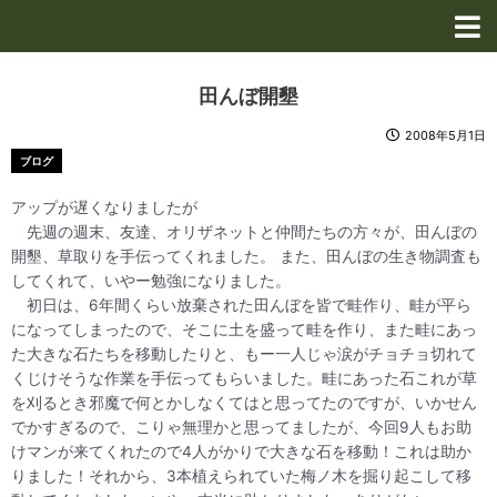
内
容
を
ス
田んぼ開墾
キ
ッ
2008年5月1日
プ
ブログ
アップが遅くなりましたが
先週の週末、友達、オリザネットと仲間たちの方々が、田んぼの
開墾、草取りを手伝ってくれました。 また、田んぼの生き物調査も
してくれて、いやー勉強になりました。
初日は、6年間くらい放棄された田んぼを皆で畦作り、畦が平ら
になってしまったので、そこに土を盛って畦を作り、また畦にあっ
た大きな石たちを移動したりと、もー一人じゃ涙がチョチョ切れて
くじけそうな作業を手伝ってもらいました。畦にあった石これが草
を刈るとき邪魔で何とかしなくてはと思ってたのですが、いかせん
でかすぎるので、こりゃ無理かと思ってましたが、今回9人もお助
けマンが来てくれたので4人がかりで大きな石を移動！これは助か
りました！それから、3本植えられていた梅ノ木を掘り起こして移