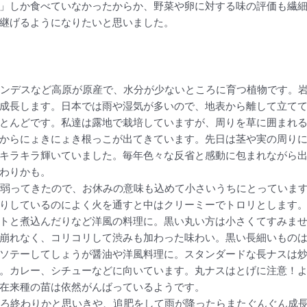
」しか食べていなかったからか、野菜や卵に対する味の評価も繊
継げるようになりたいと思いました。
ンデスなど高原が原産で、水分が少ないところに育つ植物です。
成長します。日本では雨や湿気が多いので、地表から離して立て
とんどです。私達は露地で栽培していますが、周りを草に囲まれ
からにょきにょき根っこが出てきています。先日は茎や実の周り
キラキラ輝いていました。毎年色々な反省と感動に包まれながら
わりかも。
弱ってきたので、お休みの意味も込めて小さいうちにとっていま
りしているのによく火を通すと中はクリーミーでトロリとします
トと煮込んだりなど洋風の料理に。黒い丸い方は小さくてすみま
崩れなく、コリコリして渋みも加わった味わい。黒い長細いもの
ソテーしてしょうが醤油や洋風料理に。スタンダードな長ナスは
。カレー、シチューなどに向いています。丸ナスはとげに注意！
在来種の苗は依然がんばっているようです。
ろ終わりかと思いきや、追肥をして雨が降ったらまたぐんぐん成長