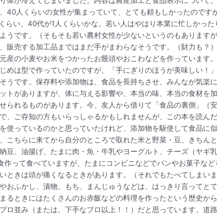
り体が冷えてしまいました。内容は農産加工と食品表示について
、40人くらいの女性が集まっていて、とても頼もしかったのですが
人くらい、40代が1人くらいかな。若い人はやはり本業に忙しかっ
ようです。（そもそも若い農村女性が少ないというのもあります
、販売する加工品まではまだ手がまわらなそうです。（財力も？
元産の小麦やお米をつかったお饅頭やおこわなどを作っています
じめは型で作っていたのですが、「手にぎりのほうが美味しい！
そうです。保存料や添加物は、食品を長持ちさせ、みんなが気楽
ットがありますが、体に与える影響や、本当の味、本当の食材を
せられるものがあります。今、友人から借りて「食品の裏側」（
で、ご存知の方もいらっしゃるかもしれませんが、この本を読ん
を使っているのかと思っていたけれど、添加物を駆使して食品に
、こちらに来てから自分のところで取れた米と野菜・豆、きちん
納豆、油揚げ、たまに肉・魚・牛乳やヨーグルト、チーズ（ヤギ
食作って食べていますが、たまにコンビニなどでパンやお菓子など
いときは頭が痛くなるときがあります。（それでもたべてしまい
やおふかし、漬物、もち、まんじゅうなどは、はっきり言ってと
まるときにはたくさんのお赤飯などの料理を作ったという歴史か
プロ並み（または、下手なプロ以上！！）だと思っています。道