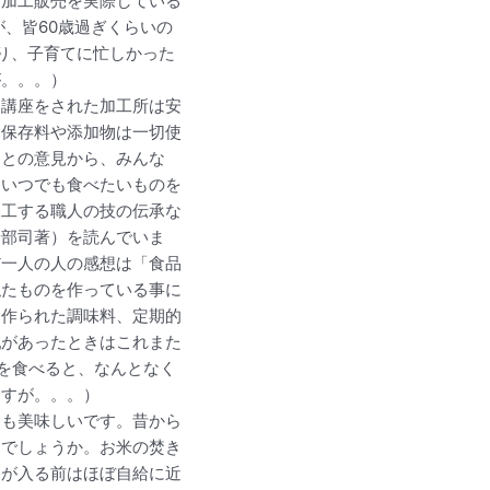
。加工販売を実際している
、皆60歳過ぎくらいの
たり、子育てに忙しかった
が。。。）
）講座をされた加工所は安
。保存料や添加物は一切使
」との意見から、みんな
にいつでも食べたいものを
加工する職人の技の伝承な
安部司著）を読んでいま
だ一人の人の感想は「食品
似たものを作っている事に
と作られた調味料、定期的
乳があったときはこれまた
を食べると、なんとなく
ますが。。。）
ても美味しいです。昔から
らでしょうか。お米の焚き
路が入る前はほぼ自給に近