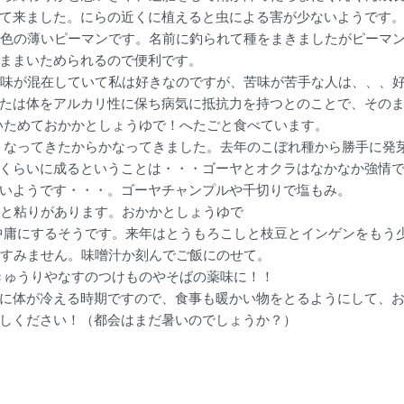
て来ました。にらの近くに植えると虫による害が少ないようです
色の薄いピーマンです。名前に釣られて種をまきましたがピーマ
ままいためられるので便利です。
味が混在していて私は好きなのですが、苦味が苦手な人は、、、
たは体をアルカリ性に保ち病気に抵抗力を持つとのことで、その
いためておかかとしょうゆで！へたごと食べています。
くなってきたからかなってきました。去年のこぼれ種から勝手に発
くらいに成るということは・・・ゴーヤとオクラはなかなか強情
いようです・・・。ゴーヤチャンプルや千切りで塩もみ。
と粘りがあります。おかかとしょうゆで
中庸にするそうです。来年はとうもろこしと枝豆とインゲンをもう
すみません。味噌汁か刻んでご飯にのせて。
きゅうりやなすのつけものやそばの薬味に！！
に体が冷える時期ですので、食事も暖かい物をとるようにして、
しください！（都会はまだ暑いのでしょうか？）