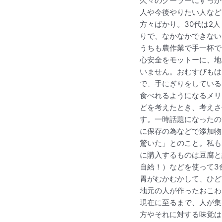
久々のクーラーにすっか
人や今後やりたい人など
方々ばかり。30代は2
りで、なかなかできない
うちも農作業で手一杯で
心安全をモットーに、地
いません。おむすびもは
で、手にぎりをしている
食べれるようになるメリ
どを考えたとき、考えさ
す。一時話題になったの
に保存の為などで添加物
驚いた」とのこと。私も
に購入するものは豆腐と
自給！）などを使って3
胃がむかむかして、ひど
地元の人が作ったおこわ
現在に至るまで、人が集
方やそれに対する味覚は