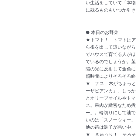
い生活をしていて「本物
に残るものもいつか引き
● 本日のお野菜
★トマト！ トマトはア
ら根を出して這いながら
でハウスで育てる人がほ
ているのでしょうか。茎
陽の光に反射して金色に
照時間によりそろそろ終
★ ナス 木がちょっと
ーザビアンカ」。しっか
とオリーブオイルやトマ
ス。果肉が緻密なため煮
ー」。輪切りにして油で
いのは「スノーウィー」
他の苗は調子が悪い中、
★ きゅうり！ そろそ