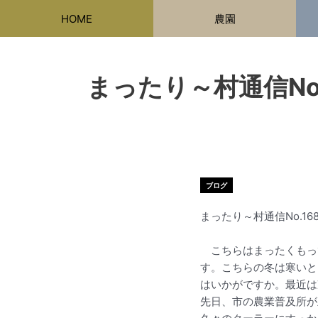
内
HOME
農園
容
を
ス
キ
まったり
ッ
プ
ブログ
まったり～村通
こちらはまったくもっ
す。こちらの冬は寒いと
はいかがですか。最近は
先日、市の農業普及所が