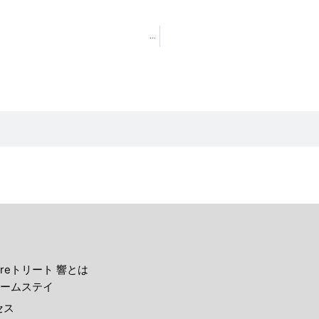
まったり～村通信No.167 2009年8月21日
reトリート 響とは
ームステイ
セス