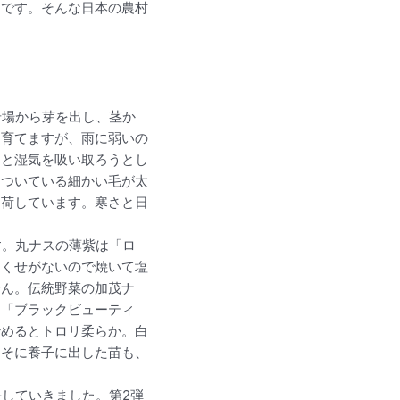
細です。そんな日本の農村
岩場から芽を出し、茎か
て育てますが、雨に弱いの
ると湿気を吸い取ろうとし
についている細かい毛が太
出荷しています。寒さと日
す。丸ナスの薄紫は「ロ
。くせがないので焼いて塩
せん。伝統野菜の加茂ナ
は「ブラックビューティ
炒めるとトロリ柔らか。白
よそに養子に出した苗も、
していきました。第2弾