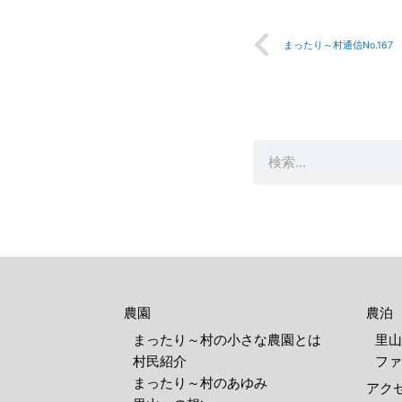
Prev
検
索
農園
農泊
まったり～村の小さな農園とは
里山
村民紹介
ファ
まったり～村のあゆみ
アク