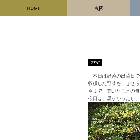
内
HOME
農園
容
を
ス
キ
ッ
プ
ブログ
本日は野菜の出荷日で
収穫した野菜を、せせら
今まで、聞いたことの無
今日は、暖かかったし、