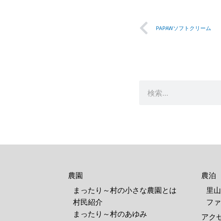
Prev
PAPAWソフトクリーム
検
索
農園
農泊
まったり～村の小さな農園とは
里山
村民紹介
ファ
まったり～村のあゆみ
アク