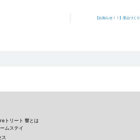
【お知らせ！！】里山づくり
reトリート 響とは
ームステイ
セス