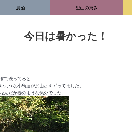
農泊
里山の恵み
今日は暑かった！
ぎで洗ってると
いような小鳥達が沢山さえずってました。
なんだか春のような気分でした。