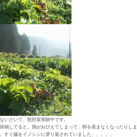
ないどいて、獣対策実験中です。
徘徊してると、鶏がおびえてしまって、卵を産まなくなったりし
、すぐ脇をイノシシに穿り返されていました、、、、、