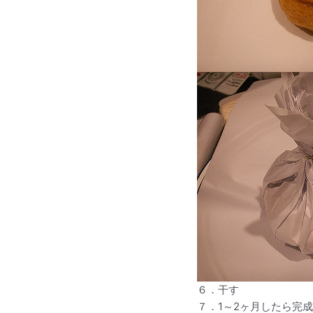
６．干す
７．1～2ヶ月したら完