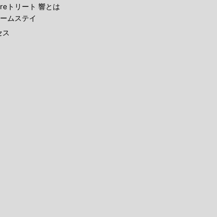
reトリート 響とは
ームステイ
セス