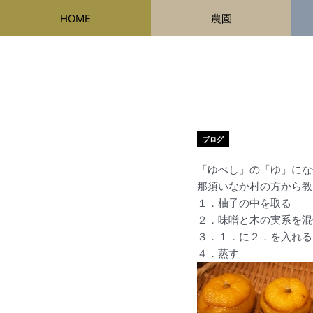
内
HOME
農園
容
を
ス
キ
ッ
プ
ブログ
「ゆべし」の「ゆ」にな
那須いなか村の方から教
１．柚子の中を取る
２．味噌と木の実系を混
３．１．に２．を入れる
４．蒸す