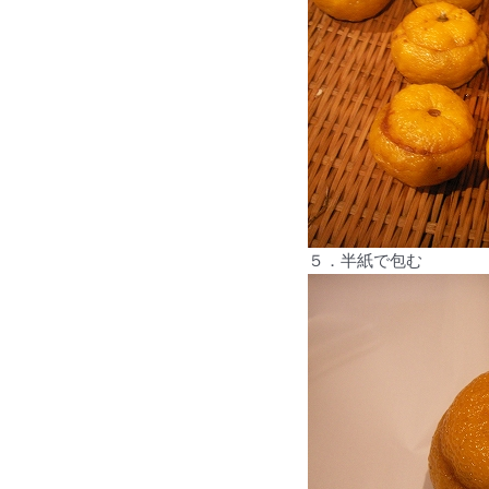
５．半紙で包む