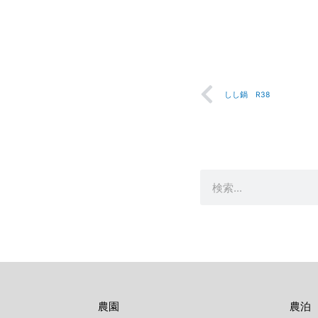
Prev
しし鍋 R38
検
索
農園
農泊