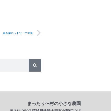
Next
落ち葉ネットワーク里美
検
索
まったり〜村の小さな農園
〒311-0507 茨城県常陸太田市小菅町1215