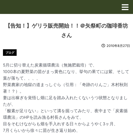
内
容
を
ス
【告知！】ゲリラ販売開始！！＠矢祭町の珈琲香坊
キ
さん
ッ
プ
2010年8月27日
ブログ
5月に切り替えた炭素循環農法（無施肥栽培）で、
1000本の夏野菜の苗がまっ黄色になり、挙句の果てには紫、そして
葉が落ちて、、、、
野菜農家の地獄の道まっしぐら（引用：「奇跡のりんご」木村秋則
著！？）。
妻は出稼ぎを覚悟し畑に足を踏み入れたくないうつ状態となりまし
たが、
「酸素が足りない」といって溝を掘ってみたり、夜中まで「炭素循
環農法」のHPを読み漁る村長さんをみて、
目をそむけながらも畑を手入れする日々からようやく3ヶ月、
7月くらいから徐々に苗が生き返り始め、