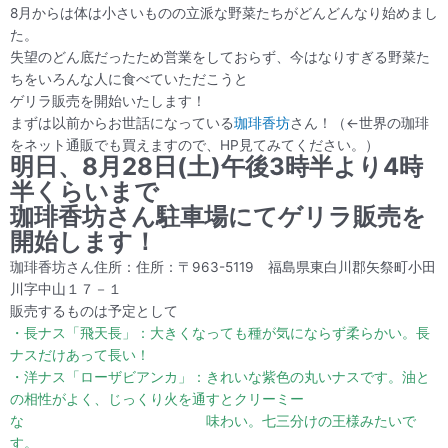
8月からは体は小さいものの立派な野菜たちがどんどんなり始めまし
た。
失望のどん底だったため営業をしておらず、今はなりすぎる野菜た
ちをいろんな人に食べていただこうと
ゲリラ販売を開始いたします！
まずは以前からお世話になっている
珈琲香坊
さん！（←世界の珈琲
をネット通販でも買えますので、HP見てみてください。）
明日、8月28日(土)午後3時半より4時
半くらいまで
珈琲香坊さん駐車場にてゲリラ販売を
開始します！
珈琲香坊さん住所：住所：〒963-5119 福島県東白川郡矢祭町小田
川字中山１７－１
販売するものは予定として
・長ナス「飛天長」：大きくなっても種が気にならず柔らかい。長
ナスだけあって長い！
・洋ナス「ローザビアンカ」：きれいな紫色の丸いナスです。油と
の相性がよく、じっくり火を通すとクリーミー
な 味わい。七三分けの王様みたいで
す。