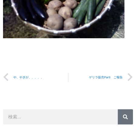
Prev
や、やぎが、、、、、
ゲリラ販売PartⅠ ご報告
検
検
索
索