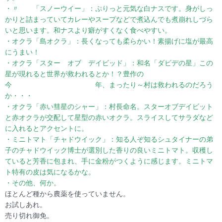
・〃 「スノーウイー」：ぷりっと元気な白ナスです。身がしっ
かりと詰まっていてカレーやスープなどで煮込んでも煮崩れしづら
いと思います。和ナスより癖がすくなく食べやすい。
・オクラ「島オクラ」：長くなっても柔らかい！素揚げに塩が最高
にうまい！
・オクラ「スター オブ デイビッド」：和名「ダビデの星」この
星が現れると世界が救われるとか！？豊作の
今 年、まったり～村は救われるのだろう
か・・・
・オクラ「赤い彗星のシャー」：村長命名。スターオブデイビット
と赤オクラが交配して星型の赤いオクラ。スライスしてサラダなど
に入れるとアクセントに。
・ミニトマト「チャドウイック」：知る人ぞ知るシュタイナーの弟
子のチャドウイック博士が選別した香りの良いミニトマト。収穫し
ていると芳香に包まれ、手に金粉がつくように感じます。ミニトマ
ト特有の皮は気になるかな。
・その他、何か。
ほとんど種から農薬を使っていません。
お試しあれ。
売り切れ御免。