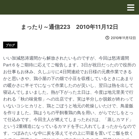
内
容
を
ス
まったり～通信223 2010年11月12日
キ
ッ
2010年11月12日
プ
ブログ
いい加減怒涛週間から解放されたいものですが、今回は怒涛週間
Part６をご期待に応えてご報告します。3日が祝日だったので役所の
お仕事もお休み、久しぶりに4日間連続でお日様の元農作業できる
かと思いきや、鶏小屋の下の畑で小豆を収穫しているときにあまり
の暖かさに半そでになって作業したのが災いし、翌日は熱を出して
寝込んでしまいました。熱が下がった土日は、今度は地元里美で行
われる「秋の味覚祭」への出店です。実は半分しか脱穀が終わって
いないコシヒカリと、鶏とごぼうと地元の乾燥しいたけで、鳥釜飯
を作りました。鶏はうちの平飼養鶏の鳥を用い、がらでだしをとっ
て仕込みです。今回主人が燃えてしまったわけは、「蒸しカマド」
という2重構造になっているカマドを手に入れてしまったからなので
す。つぼみたいな中に炭を添えてその上に羽釜を置いてご飯を炊く