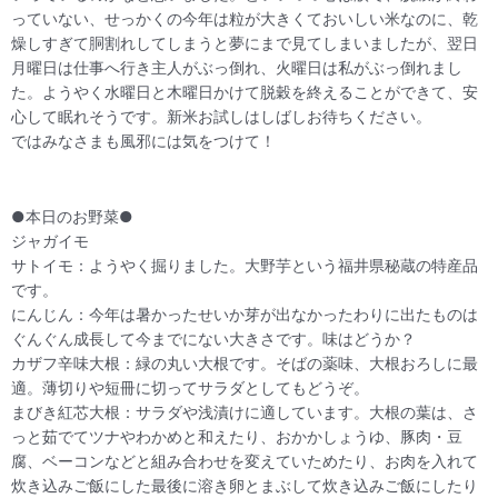
っていない、せっかくの今年は粒が大きくておいしい米なのに、乾
燥しすぎて胴割れしてしまうと夢にまで見てしまいましたが、翌日
月曜日は仕事へ行き主人がぶっ倒れ、火曜日は私がぶっ倒れまし
た。ようやく水曜日と木曜日かけて脱穀を終えることができて、安
心して眠れそうです。新米お試しはしばしお待ちください。
ではみなさまも風邪には気をつけて！
●本日のお野菜●
ジャガイモ
サトイモ：ようやく掘りました。大野芋という福井県秘蔵の特産品
です。
にんじん：今年は暑かったせいか芽が出なかったわりに出たものは
ぐんぐん成長して今までにない大きさです。味はどうか？
カザフ辛味大根：緑の丸い大根です。そばの薬味、大根おろしに最
適。薄切りや短冊に切ってサラダとしてもどうぞ。
まびき紅芯大根：サラダや浅漬けに適しています。大根の葉は、さ
っと茹でてツナやわかめと和えたり、おかかしょうゆ、豚肉・豆
腐、ベーコンなどと組み合わせを変えていためたり、お肉を入れて
炊き込みご飯にした最後に溶き卵とまぶして炊き込みご飯にしたり