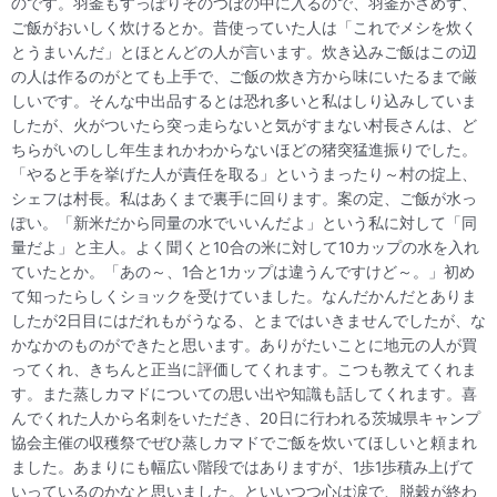
のです。羽釜もすっぽりそのつぼの中に入るので、羽釜がさめず、
ご飯がおいしく炊けるとか。昔使っていた人は「これでメシを炊く
とうまいんだ」とほとんどの人が言います。炊き込みご飯はこの辺
の人は作るのがとても上手で、ご飯の炊き方から味にいたるまで厳
しいです。そんな中出品するとは恐れ多いと私はしり込みしていま
したが、火がついたら突っ走らないと気がすまない村長さんは、ど
ちらがいのしし年生まれかわからないほどの猪突猛進振りでした。
「やると手を挙げた人が責任を取る」というまったり～村の掟上、
シェフは村長。私はあくまで裏手に回ります。案の定、ご飯が水っ
ぽい。「新米だから同量の水でいいんだよ」という私に対して「同
量だよ」と主人。よく聞くと10合の米に対して10カップの水を入れ
ていたとか。「あの～、1合と1カップは違うんですけど～。」初め
て知ったらしくショックを受けていました。なんだかんだとありま
したが2日目にはだれもがうなる、とまではいきませんでしたが、な
かなかのものができたと思います。ありがたいことに地元の人が買
ってくれ、きちんと正当に評価してくれます。こつも教えてくれま
す。また蒸しカマドについての思い出や知識も話してくれます。喜
んでくれた人から名刺をいただき、20日に行われる茨城県キャンプ
協会主催の収穫祭でぜひ蒸しカマドでご飯を炊いてほしいと頼まれ
ました。あまりにも幅広い階段ではありますが、1歩1歩積み上げて
いっているのかなと思いました。といいつつ心は涙で、脱穀が終わ