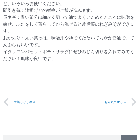
と、いろいろお使いください。
間引き蕪：油揚げとの煮物がご飯が進みます。
長ネギ：青い部分は細かく切って油でよくいためたところに味噌を
乗せ、ふたをして蒸らしてから混ぜると常備菜のねぎみそができま
す。
おかのり：丸い葉っぱ。味噌汁やゆでてたたいておかか醤油で。て
んぷらもいいです。
イタリアンパセリ：ポテトサラダにぜひみじん切りを入れてみてく
ださい！風味が良いです。
Prev
里美かかし祭り
お元気ですか～
検
検