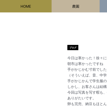
内
HOME
農園
容
を
ス
キ
ッ
プ
ブログ
今日は寒かった！徐々に
朝市は寒かったですね
手がかじかむ寸前でした
（そういえば、昔、中学
手がかじかんで学生服の
しかし、お客さんは結構
今回は写真を写す暇も、
ありがたいです。
卵も完売、納豆もほとん