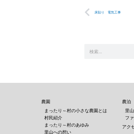
Prev
床貼り 電気工事
検
索
農園
農泊
まったり～村の小さな農園とは
里山
村民紹介
ファ
まったり～村のあゆみ
アク
里山への想い