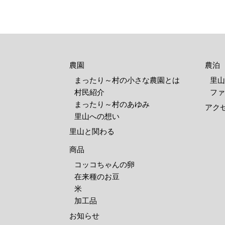
農園
農泊
まったり～村の小さな農園とは
里山
村民紹介
ファ
まったり～村のあゆみ
アク
里山への想い
里山と関わる
商品
コッコちゃんの卵
在来種のお豆
米
加工品
お知らせ