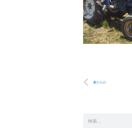
Prev
麦だらけ
検
索