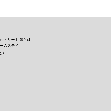
reトリート 響とは
ームステイ
セス