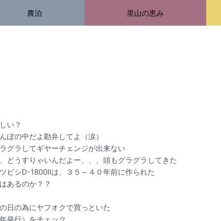
農泊
里山の恵み
しい？
んぼの中だよ勘弁してよ（涙）
ラグラしてギヤーチェンジが出来ない
、どうすりゃいんだよー、、、頭もグラグラしてきた
ビシD-1800Ⅱは、３５～４０年前に作られた
はあるのか？？
の日の為にヤフオクで買っといた
年発行）をチェック