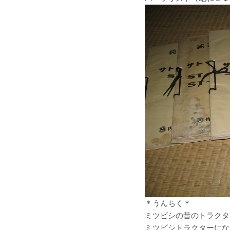
＊うんちく＊
ミツビシの昔のトラクタ
ミツビシトラクターにな