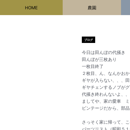
内
HOME
農園
容
を
ス
キ
ッ
ブログ
プ
今日は田んぼの代掻き
田んぼが三枚あり
一枚目終了
２枚目、ん、なんかおか
ギヤが入らない、、、田
ギヤチェンするノブがグ
代掻き終わんないよ、、
ましてや、家の愛車 ミツ
ビンテージだから、部品
さっそく家に帰って、こ
パーツリスト（昭和５１