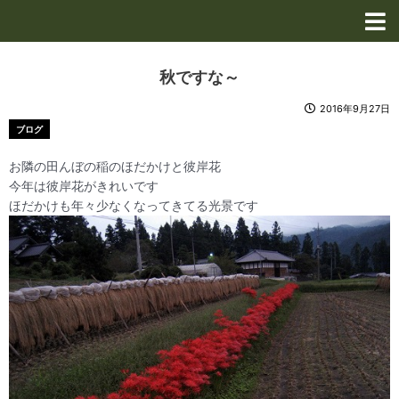
内
容
を
ス
秋ですな～
キ
ッ
2016年9月27日
プ
ブログ
お隣の田んぼの稲のほだかけと彼岸花
今年は彼岸花がきれいです
ほだかけも年々少なくなってきてる光景です