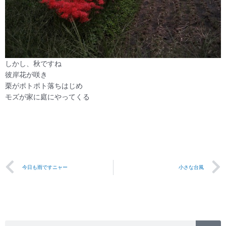
しかし、秋ですね
彼岸花が咲き
栗がポトポト落ちはじめ
モズが家に庭にやってくる
Prev
今日も雨ですニャー
小さな台風
検
検