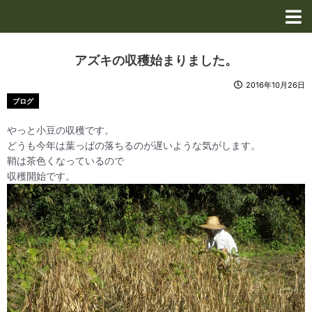
内
容
を
ス
アズキの収穫始まりました。
キ
ッ
2016年10月26日
プ
ブログ
やっと小豆の収穫です。
どうも今年は葉っぱの落ちるのが遅いような気がします。
鞘は茶色くなっているので
収穫開始です。