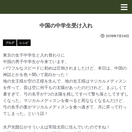
内
容
を
ス
中国の中学生受け入れ
キ
ッ
2019年7月24日
プ
ブログ
レシピ
東京の女子中学生と入れ替わりに
中国の男子中学生が今来ています。
パワフルなスピードに初めは圧倒されましたけど、本日は、中国の
神話とかを色々聞いて面白かった！
地の女王様が空の王様を生んで、地の女王様はマジカルメディスン
を作って、昔は空に何千もの太陽があったのだけれど、まぶしくて
暑すぎて、弓の名手が1つの太陽を残してすべて撃ち落としてすずし
くなった。マジカルメディスンを食べると死ななくなるんだけど、
弓の名手の妻がマジカルメディスンを食べ過ぎて、月に昇って行っ
てしまった。という話！
水戸光圀公がそういえば常陸太田に住んでいたのですね！