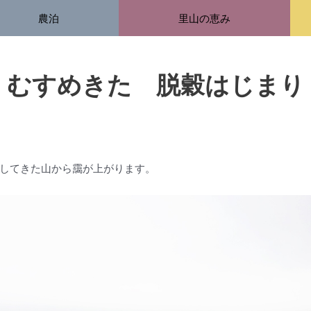
農泊
里山の恵み
むすめきた 脱穀はじまり
してきた山から靄が上がります。