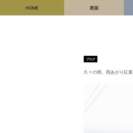
内
HOME
農園
容
を
ス
キ
ッ
プ
ブログ
久々の雨、雨あがり紅葉