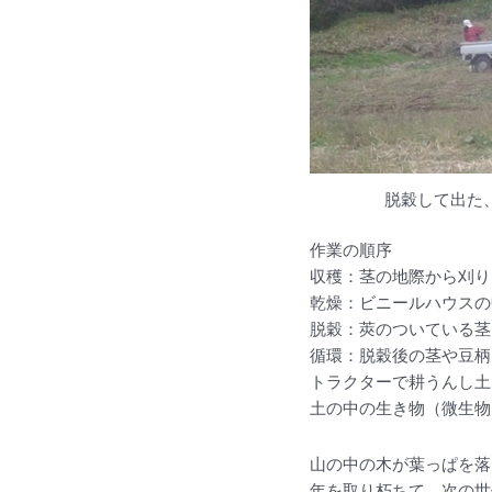
脱穀して出た
作業の順序
収穫：茎の地際から刈り
乾燥：ビニールハウスの
脱穀：莢のついている茎
循環：脱穀後の茎や豆柄
トラクターで耕うんし土
土の中の生き物（微生物
山の中の木が葉っぱを落
年を取り朽ちて、次の世