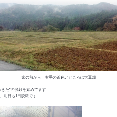
家の前から 右手の茶色いところは大豆畑
めきた”の脱穀を始めてます
、明日も1日脱穀です