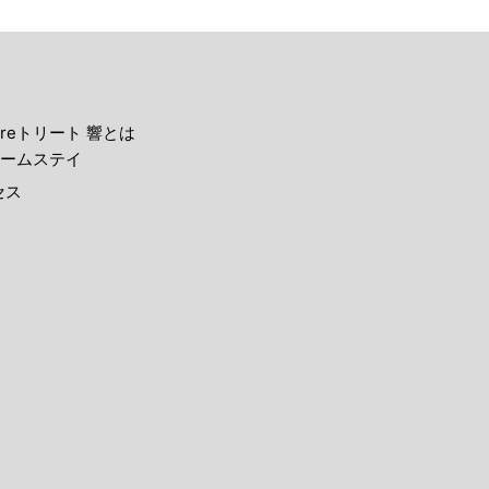
reトリート 響とは
ームステイ
セス