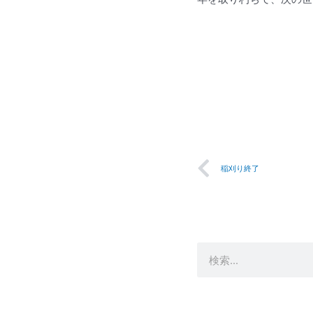
Prev
稲刈り終了
検
索