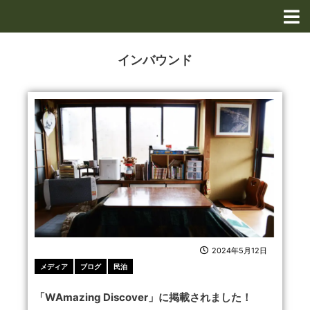
内
容
を
ス
インバウンド
キ
ッ
プ
2024年5月12日
メディア
ブログ
民泊
「WAmazing Discover」に掲載されました！