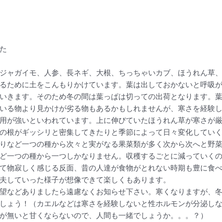
終りました
ジャガイモ、人参、長ネギ、大根、ちっちゃいカブ、ほうれん草
るために土をこんもりかけています。葉は出しておかないと呼吸
いきます。そのため冬の間は葉っぱは切っての出荷となります。
いる物より見かけが劣る物もあるかもしれませんが、寒さを経験
用が強いといわれています。上に伸びていたほうれん草が寒さが
の根がギッシリと密集してきたりと季節によって日々変化してい
りなど一つの種から次々と実がなる果菜類が多く次から次へと野
ど一つの種から一つしかなりません。収穫するごとに減っていく
て物寂しく感じる反面、昔の人達が食物がとれない時期も豊に食
夫していった様子が想像できて楽しくもあります。
望などありましたら遠慮なくお知らせ下さい。寒くなりますが、
しょう！（カエルなどは寒さを経験しないと性ホルモンが分泌し
が無いと甘くならないので、人間も一緒でしょうか。。。？）