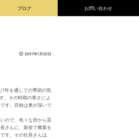
ブログ
お問い合わせ
2007年1月20日
だ1年を通しての季節の気
ます。その時期の寒さによ
事です。百姓は奥が深いで
ないので、色々な所から貰
社長さんに、新規で農業を
謝です。その社長さんは、