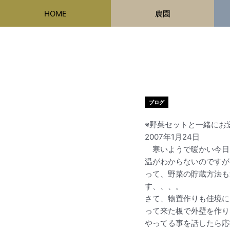
内
HOME
農園
容
を
ス
キ
ッ
プ
ブログ
※野菜セットと一緒にお
2007年1月24日
寒いようで暖かい今日こ
温がわからないのですが
って、野菜の貯蔵方法も
す、、、。
さて、物置作りも佳境に
って来た板で外壁を作り
やってる事を話したら応