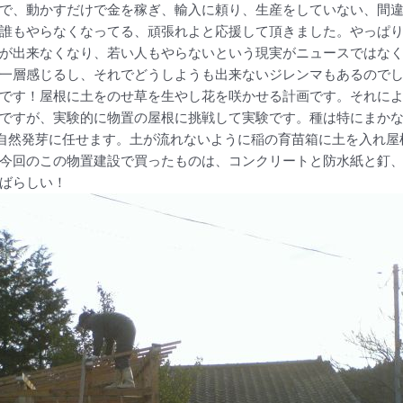
で、動かすだけで金を稼ぎ、輸入に頼り、生産をしていない、間
誰もやらなくなってる、頑張れよと応援して頂きました。やっぱ
が出来なくなり、若い人もやらないという現実がニュースではな
一層感じるし、それでどうしようも出来ないジレンマもあるので
です！屋根に土をのせ草を生やし花を咲かせる計画です。それに
ですが、実験的に物置の屋根に挑戦して実験です。種は特にまか
の自然発芽に任せます。土が流れないように稲の育苗箱に土を入れ
今回のこの物置建設で買ったものは、コンクリートと防水紙と釘
ばらしい！