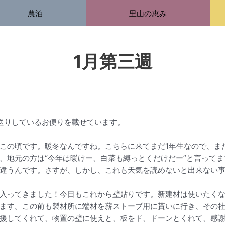
農泊
里山の恵み
1月第三週
送りしているお便りを載せています。
の頃です。暖冬なんですね。こちらに来てまだ1年生なので、ま
、地元の方は“今年は暖けー、白菜も縛っとくだけだー”と言って
違うんです。さすが、しかし、これも天気を読めないと出来ない
入ってきました！今日もこれから壁貼りです。新建材は使いたく
ます。この前も製材所に端材を薪ストーブ用に貰いに行き、その
援してくれて、物置の壁に使えと、板をド、ドーンとくれて、感