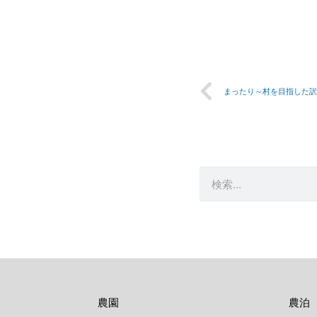
Prev
まったり～村を目指した訳
検
索
農園
農泊