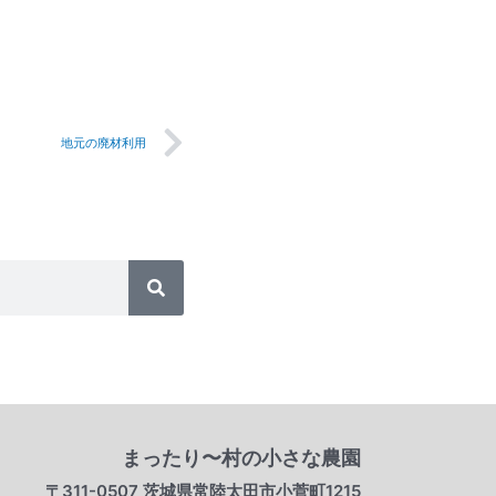
Next
地元の廃材利用
検
索
まったり〜村の小さな農園
〒311-0507 茨城県常陸太田市小菅町1215