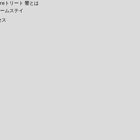
reトリート 響とは
ームステイ
セス