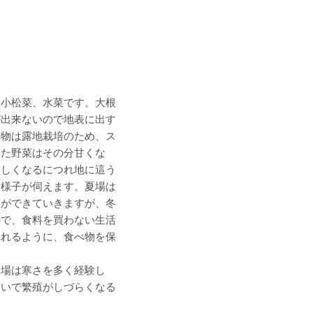
、小松菜、水菜です。大根
が出来ないので地表に出す
葉物は露地栽培のため、ス
した野菜はその分甘くな
厳しくなるにつれ地に這う
く様子が伺えます。夏場は
菜ができていきますが、冬
ので、食料を買わない生活
べれるように、食べ物を保
冬場は寒さを多く経験し
ないで繁殖がしづらくなる