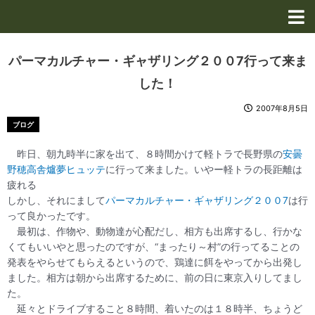
内
容
を
ス
パーマカルチャー・ギャザリング２００7行って来ま
キ
した！
ッ
プ
2007年8月5日
ブログ
昨日、朝九時半に家を出て、８時間かけて軽トラで長野県の
安曇
野穂高舎爐夢ヒュッテ
に行って来ました。いやー軽トラの長距離は
疲れる
しかし、それにまして
パーマカルチャー・ギャザリング２００7
は行
って良かったです。
最初は、作物や、動物達が心配だし、相方も出席するし、行かな
くてもいいやと思ったのですが、“まったり～村”の行ってることの
発表をやらせてもらえるというので、鶏達に餌をやってから出発し
ました。相方は朝から出席するために、前の日に東京入りしてまし
た。
延々とドライブすること８時間、着いたのは１８時半、ちょうど