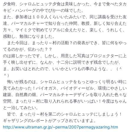
夕食時、シャロムヒュッテ夕食は美味しかった、今まで食べたタカ
キビ・ハンバーグの中でぴか一の味でした。
また、参加者は１００人くらいいたみたいで、同じ講義を受けた友
達、パーマカルチャーで知り合った仲間、教授、新しく知り合えた
方々、マイミクで初めてリアルに会えたりと、楽しく、うれしく、
感動し、勉強になりました。
また今回は、まったり～村の活動？の発表ができ、皆に何をやっ
てるのかが、伝わった？？
のは嬉しかったです、しかし、用意した写真はプロジェクターに上
手く映し出せずに、なんか、十二分に説明できず残念でしたが、
ま、お笑いはとれたので、いいかといつもの事のような、、（＾
＾）
悔いが残るのは、シャロムヒュッテをもっとゆっくり明るい時に
見てみたかった！バイオガス、バイオディーゼル、環境にやさしい
建築、自然農の畑、パーマカルチャーデザインを取り入れた色々な
空間、まったり～村に取り入れられる事がいっぱい！今度はちゃん
と一泊してみたい。
皆で、まったり～村を第二のシャロムヒュッテにしましょう！
ギャザリングのレポートがアップされていますよ。
http://www.ultraman.gr.jp/~perma/2007permagyazaring.htm