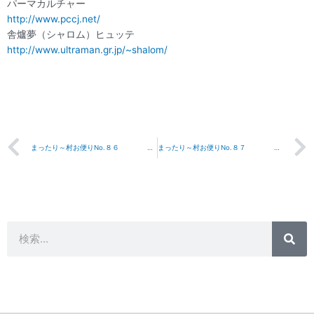
パーマカルチャー
http://www.pccj.net/
舎爐夢（シャロム）ヒュッテ
http://www.ultraman.gr.jp/~shalom/
Prev
まったり～村お便りNo.８６ 2007年7月３１日
まったり～村お便りNo.８７ 2007年8月10日
検
検
索
索