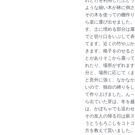
れと竹を利用したぶどう
ような細い木が林に倒さ
その木を使っての棚作り
ら楽に運び出せました。
す。土に埋める部分は腐
でと切り口をいぶして表
てます。近くの竹やぶか
きます。格子をのせると
とがありそこから腐って
れたり、場所がずれます
分と、場所に応じて（ま
と意外に強く、なかなか
いので、独自の縛りをし
て作り上げました。ん～
ら出ていた芽は、冬を越
は、かぼちゃでも這わせ
その友人の帰る日は薪ス
うとうもろこしをコトコ
方を教えて貰いました。