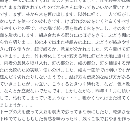
棚を、手伝いに来てくれた友人と共に作りました。昨年杉林が伐
れたまま放置されていたので地主さんに使ってもいいかと聞いた
です。まず、林から木を運び出します。以外に軽く、一人で転が
次になたを使っての皮むきです。けばけばの皮をむくと白くすべ
りやすいとの事で、その場で杉っ葉を集めて火をおこし、その火で
面を炭状にします。組み合わさる部分にはほぞをきり、ぶどう棚
ら竹を切り出し、杉の木で出来た枠組みの上に、ぶどうが絡みや
きに釘を使うか、紐で縛るか、意見が分かれました。穴を開けて
いきます。また、竹も老化してつけ変える時に釘だと大地に還り
。両者の意見を取り入れ、釘の部分と、紐の部分、釘を補強する
たは比較のため実験）使い分けました。紐も一箇所では弱いです
緩んだり切れたりしないようです。結び方も伝統的な結び方があ
ていきましたが、お互い、こうするときつく縛れる、など、色々改
、なんとか立派ないでたちです。しかしながら、昨年１１月に頂
して、枯れてしまっているような・・・。暖かくなればまた出て
ましょうか。。。
トーブの火を使って大豆を弱火で炒ってきな粉にしたり、乾燥さ
トゆでてもちもちした食感を味わったり、残りご飯でおやきを作