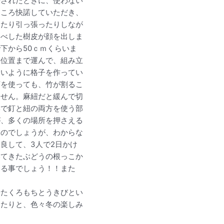
採されたときに、使わない
ところ快諾していただき、
したり引っ張ったりしなが
すべした樹皮が顔を出しま
下から50ｃｍくらいま
の位置まで運んで、組み立
すいように格子を作ってい
釘を使っても、竹が割るこ
ません。麻紐だと緩んで切
形で釘と紐の両方を使う部
が、多くの場所を押さえる
るのでしょうが、わからな
良して、3人で2日かけ
いてきたぶどうの根っこか
くる事でしょう！！また
せたくろもちとうきびとい
ったりと、色々冬の楽しみ