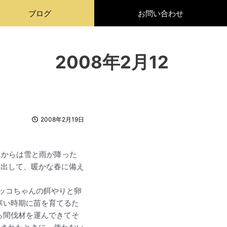
ブログ
お問い合わせ
008年2月12
2008年2月19日
てからは雪と雨が降った
け出して、暖かな春に備え
ッコちゃんの餌やりと卵
寒い時期に苗を育てるた
ら間伐材を運んできてそ