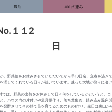
農泊
里山の恵み
便りNo.１１2 2
日
か。野菜便をお休みさせていただいてから早10日余、立春を過ぎ
を潤してくれている日々が続いています。凍った大地が徐々に溶
村では、野菜の出荷をお休みして日々何をしているかというと、コ
と、ハウス内の片付けや道具棚作り、落ち葉集め、踏み込み温床(
を発酵させてその熱で苗を育てるためのもの)作り、先日は裏山か