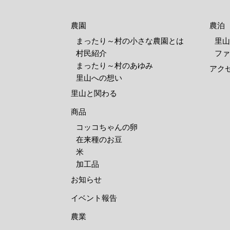
農園
農泊
まったり～村の小さな農園とは
里山
村民紹介
ファ
まったり～村のあゆみ
アク
里山への想い
里山と関わる
商品
コッコちゃんの卵
在来種のお豆
米
加工品
お知らせ
イベント報告
農業