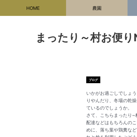
内
HOME
農園
容
を
ス
キ
まったり～村お
ッ
プ
ブログ
いかがお過ごしでしょう
りやんだり、冬場の乾燥
ているのでしょうか。
さて、こちらまったり~
配達などはもちろんのこ
めに、落ち葉や鶏糞など