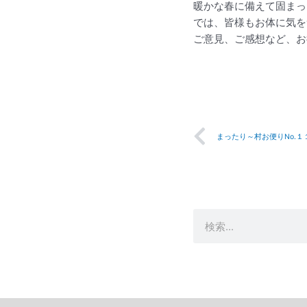
暖かな春に備えて固まっ
では、皆様もお体に気を
ご意見、ご感想など、お
Prev
まったり～村お便り
検
索