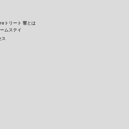
reトリート 響とは
ームステイ
セス