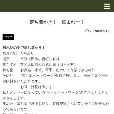
内
容
を
ス
落ち葉かき！ 集まれー！
キ
ッ
2009年12月10日
プ
ブログ
雑木林の中で落ち葉かき！
12月20日 9時より
場所 常陸太田市小妻町共有林
集合場所 常陸太田市ふれあい館（旧里美村）
持ち物 お弁当、水筒、軍手、山の中で作業できる格好
その他 “落ち葉ネットワーク”会員で無い方は、当日２００円の
保険料をいただきます。
お昼に汁物は出ます。
私もメンバーになっている“落ち葉ネットワーク”の皆さんと落ち葉
かきをします。
集めた、落ち葉で堆肥を作り、有機農家さんに昔ながらの野菜を作
ってもらいます。