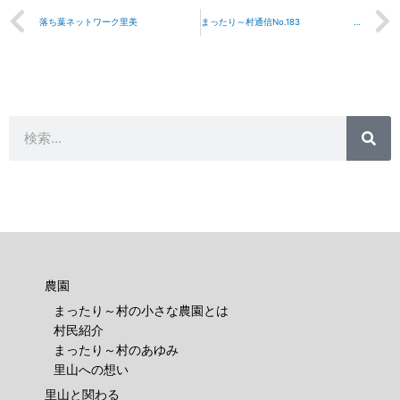
Prev
落ち葉ネットワーク里美
まったり～村通信No.183 2009年12月11日
検
検
索
索
農園
まったり～村の小さな農園とは
村民紹介
まったり～村のあゆみ
里山への想い
里山と関わる