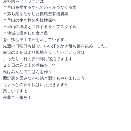
落ち葉ネットワークは
＊里山を愛するすべての人がつながる場
＊落ち葉を活かした循環型有機農業
＊里山の生き物の多様性保持
＊里山の環境と共存するライフスタイル
＊地域に根ざした食と農
を目指し里山で汗を流しています。
先週の日曜日も皆で、いい汗をかき落ち葉を集めました。
前日の１９日より現地入りしたいという方は
まったり～村の赤門邸に宿泊できます
２０日の為に山の整備をして
夜はみんなでごはんを作り
囲炉裏を囲みながら鍋と酒でもやりましょう。
ちょっとの宿泊代はいただきますが
楽しいですよ
是非ご一報を！