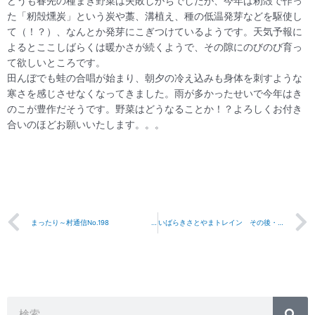
どうも春先の種まき野菜は失敗しがちでしたが、今年は籾殻で作っ
た「籾殻燻炭」という炭や藁、溝植え、種の低温発芽などを駆使し
て（！？）、なんとか発芽にこぎつけているようです。天気予報に
よるとここしばらくは暖かさが続くようで、その隙にのびのび育っ
て欲しいところです。
田んぼでも蛙の合唱が始まり、朝夕の冷え込みも身体を刺すような
寒さを感じさせなくなってきました。雨が多かったせいで今年はき
のこが豊作だそうです。野菜はどうなることか！？よろしくお付き
合いのほどお願いいたします。。。
Prev
まったり～村通信No.198 2010年3月30日
いばらきさとやまトレイン その後・・・
検
検
索