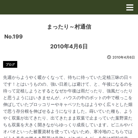
内
容
を
ス
まったり～村通信
キ
No.199
ッ
プ
2010年4月6日
2010年4月6日
ブログ
先週からようやく暖かくなって、待ちに待っていた定植三昧の日々
です！とはいうものの、強い日差しは避けて、と、午後になるのを
待って定植しようとするとなぜか午後は雨だったり、強風だったり
と思うようにはいきませんが、ハウスの中のポットの中で根っこを
伸ばしていたブロッコリーやキャベツたちはようやく広々とした畑
で思う存分根を伸ばせるようになりました。蒔いていた種も、よう
やく双葉が出てきたり、出てきたまま双葉で止まっていた葉野菜た
ちも双葉を大きく開きながらゆっくり成長しています。ビニルやパ
オパオといった被覆資材を使っていないため、寒冷地のこちらでは