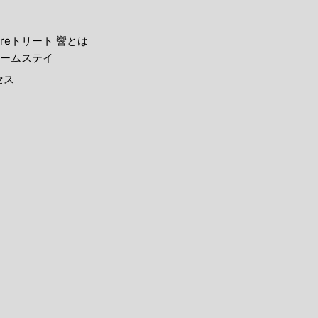
reトリート 響とは
ームステイ
セス