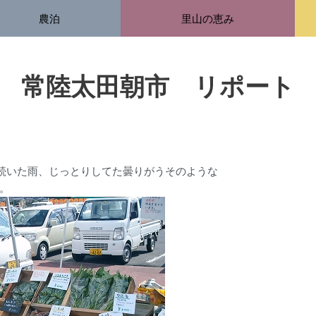
農泊
里山の恵み
常陸太田朝市 リポート
続いた雨、じっとりしてた曇りがうそのような
。