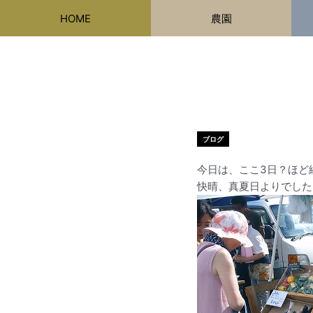
内
HOME
農園
容
を
ス
キ
ッ
プ
ブログ
今日は、ここ3日？ほど
快晴、真夏日よりでした