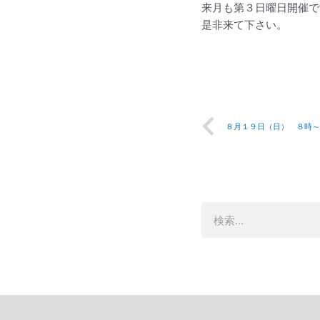
来月も第３日曜日開催で
是非来て下さい。
Prev
８月１９日（日） ８時～
検
索