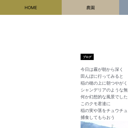
内
HOME
農園
容
を
ス
キ
ッ
プ
ブログ
今日は霧が朝から深く
田んぼに行ってみると
稲の穂の上に朝つやがく
シャンデリアのような無
何か幻想的な風景でした
このクモ君達に
稲の実や茎をチュウチュ
捕食してもらおう