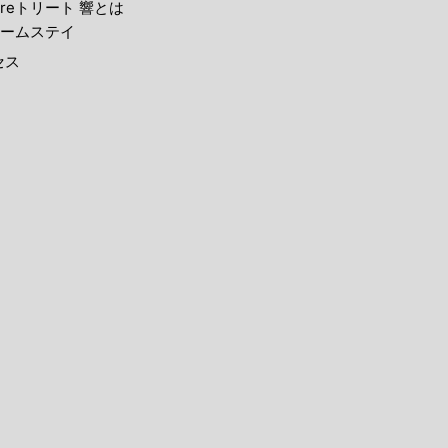
reトリート 響とは
ームステイ
セス