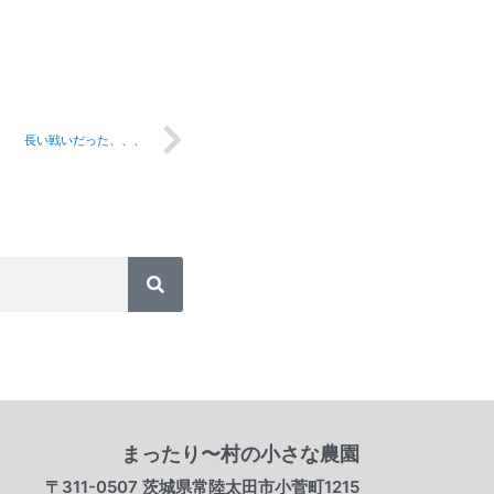
Next
長い戦いだった、、、
検
索
まったり〜村の小さな農園
〒311-0507 茨城県常陸太田市小菅町1215