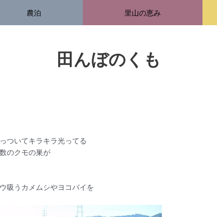
農泊
里山の恵み
田んぼのくも
っついてキラキラ光ってる
数のクモの巣が
ウ吸うカメムシやヨコバイを