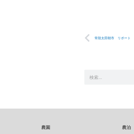
Prev
常陸太田朝市 リポート
検
索
農園
農泊