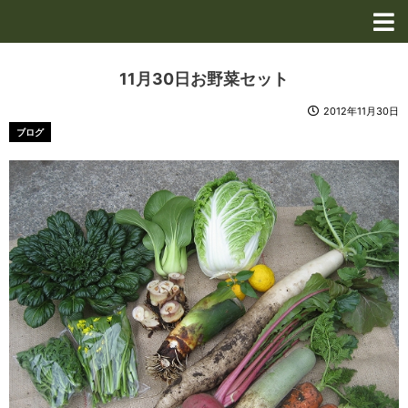
内
容
を
ス
11月30日お野菜セット
キ
ッ
2012年11月30日
プ
ブログ