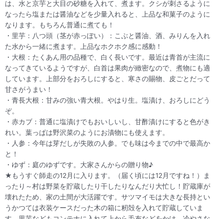
は、水と京芋と大目の砂糖を入れて、煮ます。クシが刺さるように
なったら塩または醤油などを少量入れると、上品な和菓子のように
なります。もちろん普通に煮ても！
・里芋：八つ頭（茎が赤っぽい）：こぶと醤油、酒、みりんを入れ
た水から一緒に煮ます。上品なホクホク感に感動！
・大根：たくあん用の品種で、白く長いです。最近は青首が主流に
なってきているようですが、白首は果肉が緻密なので、煮物にも適
しています。上部分をおろしにすると、寒さの賜物、皮ごとだって
甘さがうまい！
・青長大根：甘みの強い青大根。やはり生。塩漬け、おろしにどう
ぞ。
・赤カブ：普通に塩漬けでもおいしいし、甘酢漬けにすると色がき
れい。葉っぱは野沢菜のようにお漬物にも使えます。
・人参：今年は芽だしが失敗の人参。でも味は今までの中で最高か
と！
・ゆず：庭のゆずです。大家さんからの贈り物♪
★もうすぐ師走の12月に入ります。（届く頃には12月ですね！）ま
ったり～村は野菜を貯蔵したり干したりなんだり大忙し！貯蔵庫が
壊れたため、家の土間が大活躍です。サツマイモは大きな長持とい
うかつては衣装ケースだった木の箱に籾殻を入れて貯蔵していま
す。里芋などもコンテナに入れて上から毛布などをかけ、冷やさな