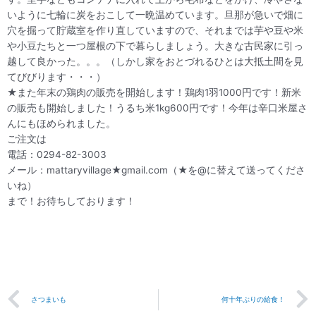
いように七輪に炭をおこして一晩温めています。旦那が急いで畑に
穴を掘って貯蔵室を作り直していますので、それまでは芋や豆や米
や小豆たちと一つ屋根の下で暮らしましょう。大きな古民家に引っ
越して良かった。。。（しかし家をおとづれるひとは大抵土間を見
てびびります・・・）
★また年末の鶏肉の販売を開始します！鶏肉1羽1000円です！新米
の販売も開始しました！うるち米1kg600円です！今年は辛口米屋さ
んにもほめられました。
ご注文は
電話：0294-82-3003
メール：mattaryvillage★gmail.com（★を@に替えて送ってくださ
いね）
まで！お待ちしております！
Prev
さつまいも
何十年ぶりの給食！