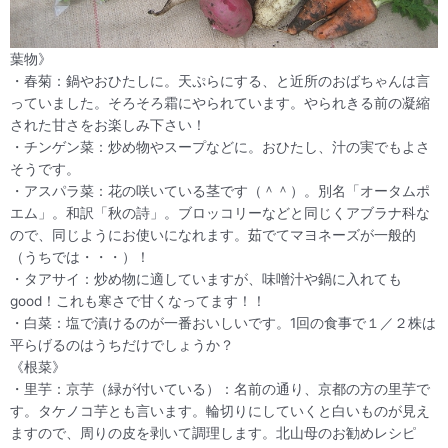
葉物》
・春菊：鍋やおひたしに。天ぷらにする、と近所のおばちゃんは言
っていました。そろそろ霜にやられています。やられきる前の凝縮
された甘さをお楽しみ下さい！
・チンゲン菜：炒め物やスープなどに。おひたし、汁の実でもよさ
そうです。
・アスパラ菜：花の咲いている茎です（＾＾）。別名「オータムポ
エム」。和訳「秋の詩」。ブロッコリーなどと同じくアブラナ科な
ので、同じようにお使いになれます。茹でてマヨネーズが一般的
（うちでは・・・）！
・タアサイ：炒め物に適していますが、味噌汁や鍋に入れても
good！これも寒さで甘くなってます！！
・白菜：塩で漬けるのが一番おいしいです。1回の食事で１／２株は
平らげるのはうちだけでしょうか？
《根菜》
・里芋：京芋（緑が付いている）：名前の通り、京都の方の里芋で
す。タケノコ芋とも言います。輪切りにしていくと白いものが見え
ますので、周りの皮を剥いて調理します。北山母のお勧めレシピ