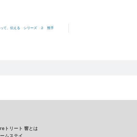
って、伝える シリーズ ２ 熊手
reトリート 響とは
ームステイ