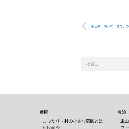
Prev
手仕事 聞いて、見て、や
検
索
農園
農泊
まったり～村の小さな農園とは
里山
村民紹介
ファ