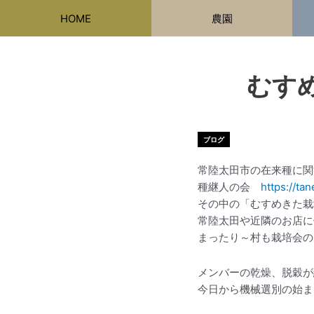
内
HOME
農園
容
を
ス
キ
むす
ッ
プ
ブログ
常陸太田市の在来種に関
種継人の会
https://ta
その中の「むすめきた栽
常陸太田や近隣のお店に
まったり～村も栽培会の
メンバーの乾燥、脱穀が
今日から機械選別の始ま