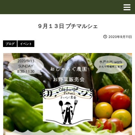
内
容
を
ス
９月１３日 プチマルシェ
キ
ッ
2020年9月11日
プ
ブログ
イベント