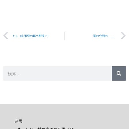
Prev
だし（山形県の郷土料理？）
雨の合間の、、、
検
検
索
索
農園