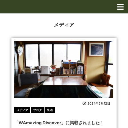
内
容
を
ス
メディア
キ
ッ
ペ
ペ
ペ
プ
ー
ー
ー
ジ
ジ
ジ
2024年5月12日
メディア
ブログ
民泊
「WAmazing Discover」に掲載されました！