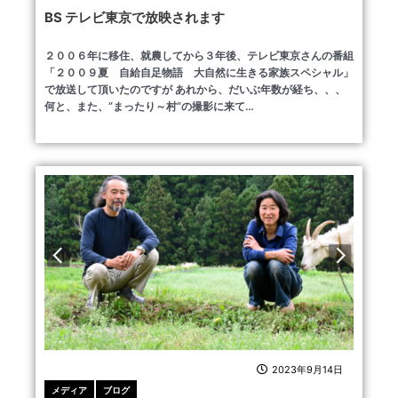
BS テレビ東京で放映されます
２００６年に移住、就農してから３年後、テレビ東京さんの番組
「２００９夏 自給自足物語 大自然に生きる家族スペシャル」
で放送して頂いたのですが あれから、だいぶ年数が経ち、、、
何と、また、“まったり～村”の撮影に来て…
2023年9月14日
メディア
ブログ