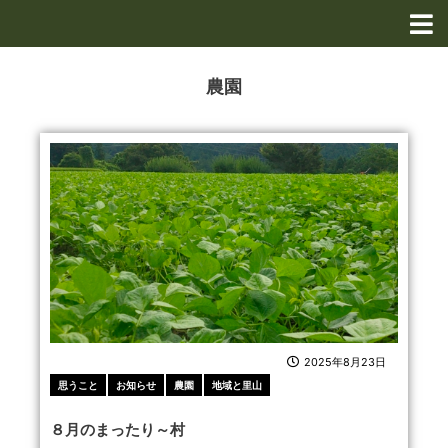
内
容
を
ス
農園
キ
ッ
プ
2025年8月23日
思うこと
お知らせ
農園
地域と里山
８月のまったり～村