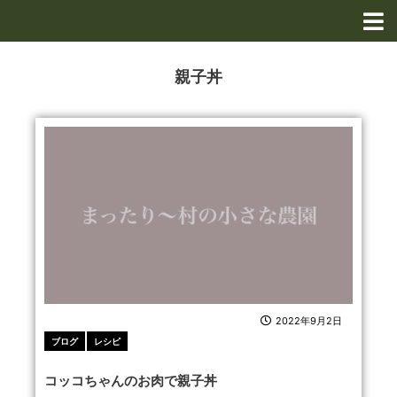
内
容
を
ス
親子丼
キ
ッ
プ
2022年9月2日
ブログ
レシピ
コッコちゃんのお肉で親子丼