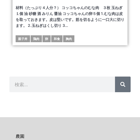
材料（たっぷり４人分？） コッコちゃんのむな肉 ３枚 玉ねぎ
１個 油 砂糖 酒 みりん 醤油 コッコちゃんの卵５個 1.むな肉は皮
を取っておきます。皮は堅いです。筋を切るように一口大に切り
ます。 2.玉ねぎはくし切り 3…
親子丼
鶏肉
卵
和食
胸肉
検
検
索
索
農園