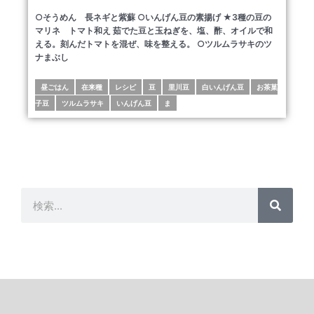
○そうめん 長ネギと紫蘇 ○いんげん豆の素揚げ ★3種の豆の
マリネ トマト和え 茹でた豆と玉ねぎを、塩、酢、オイルで和
える。刻んだトマトを混ぜ、味を整える。 ○ツルムラサキのツ
ナまぶし
昼ごはん
在来種
レシピ
豆
里川豆
白いんげん豆
お茶菓
子豆
ツルムラサキ
いんげん豆
ま
検
検
索
索