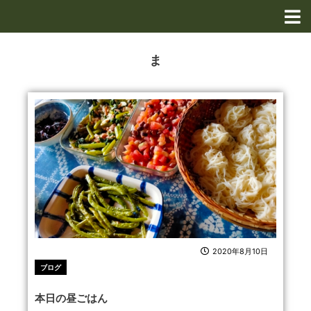
内
容
を
ス
ま
キ
ッ
プ
2020年8月10日
ブログ
本日の昼ごはん