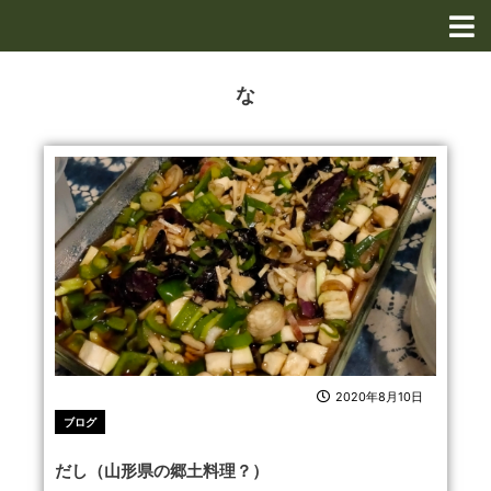
内
容
を
ス
な
キ
ッ
プ
2020年8月10日
ブログ
だし（山形県の郷土料理？）