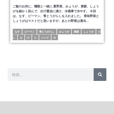
ご飯のお供に、麺類と一緒に 夏野菜、みょうが、紫蘇、しょう
がを細かく刻んで、出汁醤油に漬け、冷蔵庫で冷やす。 今回
は、なす、ピーマン、青とうがらしを入れました。 香味野菜と
しょうがはマストだと思いますが、あとの野菜は適当…
なす
ピーマン
青とうがらし
みょうが
紫蘇
しょうが
だ
し
な
ひ
と
レシピ
み
検
検
索
索